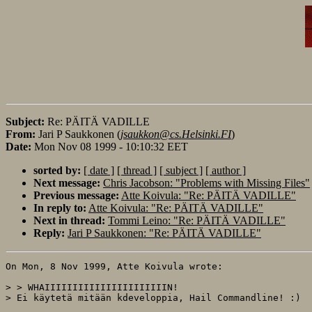
Subject:
Re: PÄITÄ VADILLE
From:
Jari P Saukkonen (
jsaukkon@cs.Helsinki.FI
)
Date:
Mon Nov 08 1999 - 10:10:32 EET
sorted by:
[ date ]
[ thread ]
[ subject ]
[ author ]
Next message:
Chris Jacobson: "Problems with Missing Files"
Previous message:
Atte Koivula: "Re: PÄITÄ VADILLE"
In reply to:
Atte Koivula: "Re: PÄITÄ VADILLE"
Next in thread:
Tommi Leino: "Re: PÄITÄ VADILLE"
Reply:
Jari P Saukkonen: "Re: PÄITÄ VADILLE"
On Mon, 8 Nov 1999, Atte Koivula wrote:

> > WHAIIIIIIIIIIIIIIIIIIIIIIN!

> Ei käytetä mitään kdeveloppia, Hail Commandline! :)
