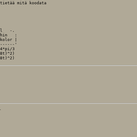
tietää mitä koodata

l   -.

hin   :

kolor |

------'

4*pi/3

8t)^2)

T