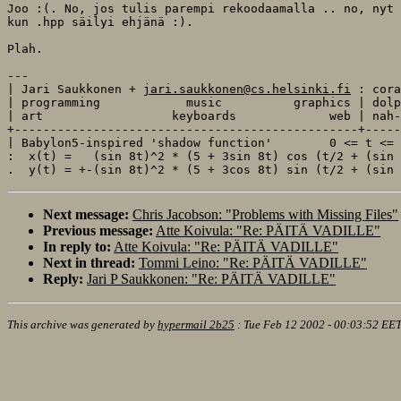
Joo :(. No, jos tulis parempi rekoodaamalla .. no, nyt 
kun .hpp säilyi ehjänä :).

Plah.

---

| Jari Saukkonen + 
jari.saukkonen@cs.helsinki.fi
 : cora
| programming            music          graphics | dolp
| art                  keyboards             web | nah-
+------------------------------------------------+-----
| Babylon5-inspired 'shadow function'        0 <= t <= 
:  x(t) =   (sin 8t)^2 * (5 + 3sin 8t) cos (t/2 + (sin 
Next message:
Chris Jacobson: "Problems with Missing Files"
Previous message:
Atte Koivula: "Re: PÄITÄ VADILLE"
In reply to:
Atte Koivula: "Re: PÄITÄ VADILLE"
Next in thread:
Tommi Leino: "Re: PÄITÄ VADILLE"
Reply:
Jari P Saukkonen: "Re: PÄITÄ VADILLE"
This archive was generated by
hypermail 2b25
:
Tue Feb 12 2002 - 00:03:52 EE