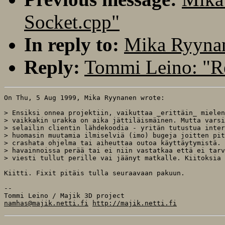
Socket.cpp"
In reply to:
Mika Ryyna
Reply:
Tommi Leino: "R
On Thu, 5 Aug 1999, Mika Ryynanen wrote:

> Ensiksi onnea projektiin, vaikuttaa _erittäin_ mielen
> vaikkakin urakka on aika jättiläismäinen. Mutta varsi
> selailin clientin lähdekoodia - yritän tutustua inter
> huomasin muutamia ilmiselviä (imo) bugeja joitten pit
> crashata ohjelma tai aiheuttaa outoa käyttäytymistä. 
> havainnoissa perää tai ei niin vastatkaa että ei tarv
> viesti tullut perille vai jäänyt matkalle. Kiitoksia 
Kiitti. Fixit pitäis tulla seuraavaan pakuun.

-- 

namhas@majik.netti.fi
http://majik.netti.fi