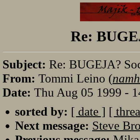
Re: BUGEJ
Subject:
Re: BUGEJA? Soc
From:
Tommi Leino (
namha
Date:
Thu Aug 05 1999 - 
sorted by:
[ date ]
[ thre
Next message:
Steve Bro
Previous message:
Mika